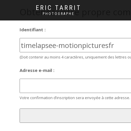
ERIC TARRIT
Obtenez votre propre com
PHOTOGRAPHE
Identifiant :
(Doit contenir au moins 4 caractères, uniquement des lettres ou
Adresse e-mail :
Votre confirmation d’inscription sera envoyée à cette adresse. 