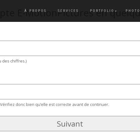
pte E-MotionPictures en quelq
À PROPOS
SERVICES
PORTFOLIO
PHOTO
 des chiffres.)
Vérifiez donc bien qu’elle est correcte avant de continuer.