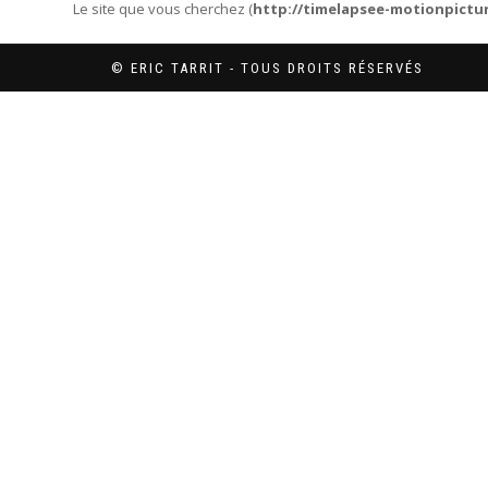
Le site que vous cherchez (
http://timelapsee-motionpictu
© ERIC TARRIT - TOUS DROITS RÉSERVÉS